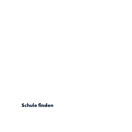
Wer wir sind
Herausragende Bildung und ein vertrauensvolles
Lernumfeld in einer global vernetzten Welt.
Schule finden